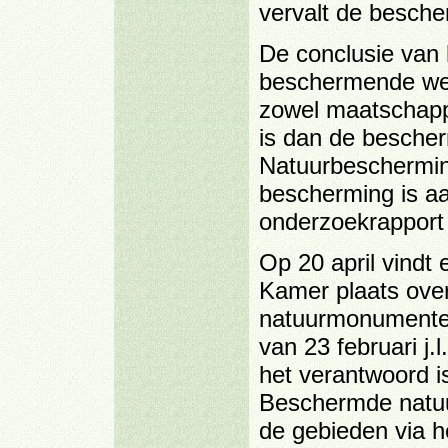
vervalt de besche
De conclusie van 
beschermende wer
zowel maatschappe
is dan de besche
Natuurbeschermin
bescherming is aa
onderzoekrapport
Op 20 april vind
Kamer plaats ove
natuurmonumenten
van 23 februari j.
het verantwoord i
Beschermde natu
de gebieden via 