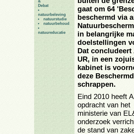
buiten de grenze
&
Debat
gaat om 64 'Be
natuurbeleving
beschermd via ar
natuurstudie
natuurbehoud
Natuurbeschermi
in belangrijke m
natuureducatie
doelstellingen v
Dat concludeert
UR, in een zojui
kabinet is voorn
deze Beschermd
schrappen.
Eind 2010 heeft Al
opdracht van het
ministerie van EL
onderzoek verrich
de stand van zak