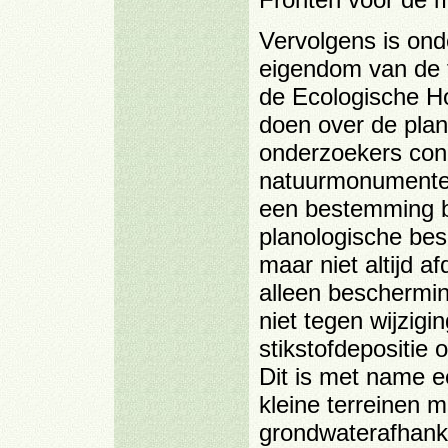
Vervolgens is on
eigendom van de t
de Ecologische H
doen over de pla
onderzoekers con
natuurmonumente
een bestemming b
planologische bes
maar niet altijd a
alleen beschermin
niet tegen wijzigi
stikstofdepositie 
Dit is met name e
kleine terreinen m
grondwaterafhanke