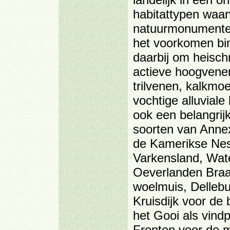
habitattypen waa
natuurmonumenten 
het voorkomen bi
daarbij om heisch
actieve hoogvenen
trilvenen, kalkm
vochtige alluvial
ook een belangrijk
soorten van Annex 
de Kamerikse Ne
Varkensland, Wat
Oeverlanden Bra
woelmuis, Dellebur
Kruisdijk voor de 
het Gooi als vind
Fronten voor de 