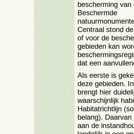
bescherming van
Beschermde
natuurmonumente
Centraal stond de
of voor de besch
gebieden kan word
beschermingsregim
dat een aanvullend
Als eerste is gek
deze gebieden. In
brengt hier duidel
waarschijnlijk hab
Habitatrichtlijn (
belang). Daarvan 
aan de instandhou
landelijk in een o