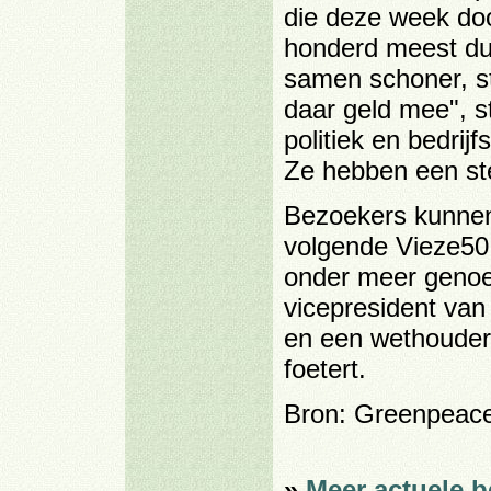
die deze week do
honderd meest d
samen schoner, st
daar geld mee", st
politiek en bedri
Ze hebben een stev
Bezoekers kunnen
volgende Vieze50
onder meer genoe
vicepresident van
en een wethouder 
foetert.
Bron: Greenpeac
»
Meer actuele b