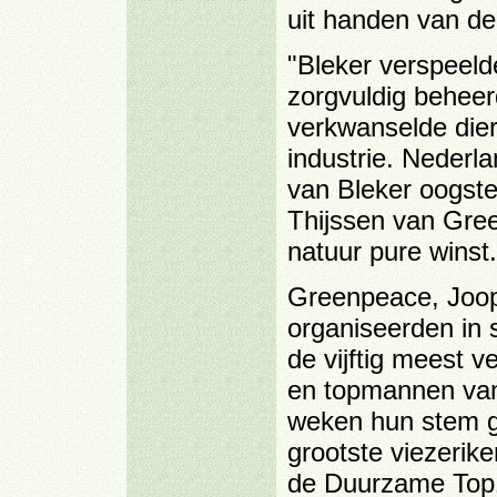
uit handen van de
"Bleker verspeelde
zorgvuldig behee
verkwanselde dier
industrie. Nederla
van Bleker oogste
Thijssen van Gree
natuur pure winst.
Greenpeace, Joop
organiseerden in 
de vijftig meest v
en topmannen va
weken hun stem g
grootste viezerik
de Duurzame Top1