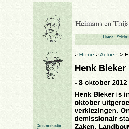
Home
|
Sticht
>
Home
>
Actueel
> He
Henk Bleker '
- 8 oktober 2012 
Henk Bleker is i
oktober uitgeroe
verkiezingen. O
demissionair st
Zaken, Landbouw
Documentatie