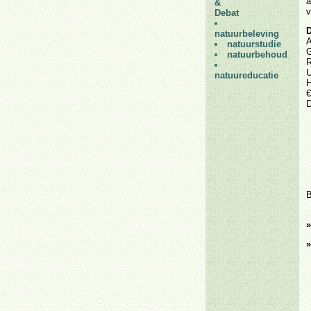
a
&
v
Debat
D
natuurbeleving
A
natuurstudie
G
natuurbehoud
R
U
natuureducatie
H
€
D
B