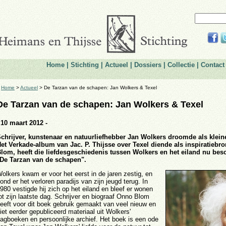
Home
|
Stichting
|
Actueel
|
Dossiers
|
Collectie
|
Contact
>
Home
>
Actueel
> De Tarzan van de schapen: Jan Wolkers & Texel
De Tarzan van de schapen: Jan Wolkers & Texel
 10 maart 2012 -
chrijver, kunstenaar en natuurliefhebber Jan Wolkers droomde als kleine
et Verkade-album van Jac. P. Thijsse over Texel diende als inspiratiebro
lom, heeft die liefdesgeschiedenis tussen Wolkers en het eiland nu bes
De Tarzan van de schapen".
olkers kwam er voor het eerst in de jaren zestig, en
ond er het verloren paradijs van zijn jeugd terug. In
980 vestigde hij zich op het eiland en bleef er wonen
ot zijn laatste dag. Schrijver en biograaf Onno Blom
eeft voor dit boek gebruik gemaakt van veel nieuw en
iet eerder gepubliceerd materiaal uit Wolkers'
agboeken en persoonlijke archief. Het boek is een ode