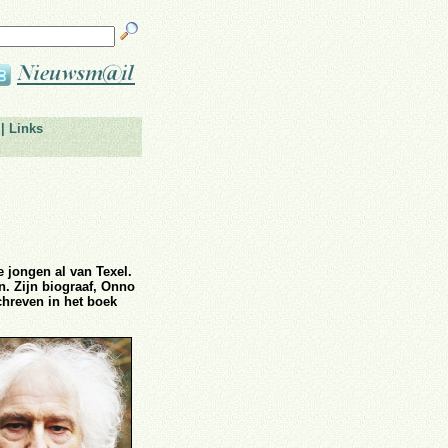
|
Links
 jongen al van Texel.
n. Zijn biograaf, Onno
chreven in het boek