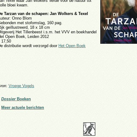
an Texel waar Jan Wolkers' liefde voor de natuur tot
olle bloei kwam.
e Tarzan van de schapen: Jan Wolkers & Texel
uteur: Onno Blom
ebonden met stofomslag, 160 pag.
ijk geïllustreerd, 18 x 18 cm
itgeverij Het Tillenbeest i.s.m. het VVV en boekhandel
et Open Boek, Leiden 2012
 17,50
e distributie wordt verzorgd door
Het Open Boek
ron:
Vroege Vogels
»
Dossier
Boeken
»
Meer actuele berichten