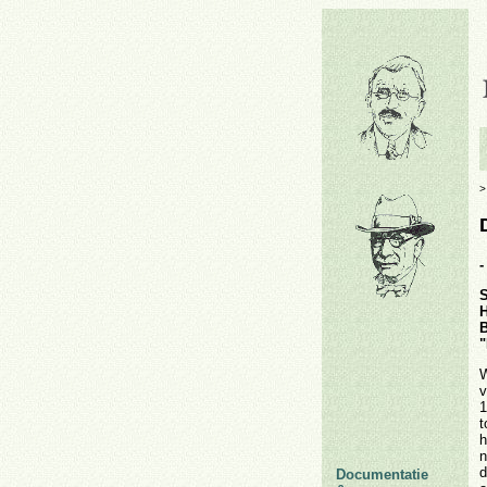
-
S
H
B
"
W
v
1
t
h
n
d
Documentatie