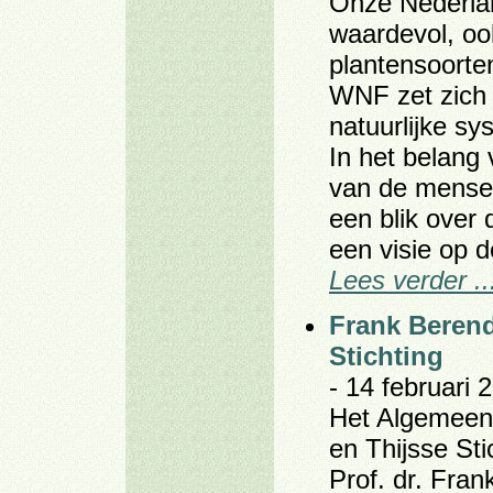
Onze Nederlan
waardevol, oo
plantensoorte
WNF zet zich 
natuurlijke sy
In het belang 
van de mensen
een blik over
een visie op d
Lees verder ..
Frank Berend
Stichting
- 14 februari 
Het Algemeen
en Thijsse Sti
Prof. dr. Fra