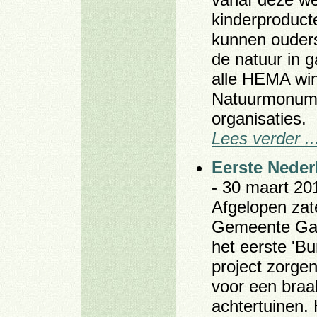
kinderproduct
kunnen ouders
de natuur in g
alle HEMA win
Natuurmonume
organisaties.
Lees verder ..
Eerste Neder
- 30 maart 20
Afgelopen zat
Gemeente Gaas
het eerste 'Bu
project zorge
voor een braa
achtertuinen. 