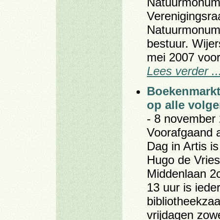
Natuurmonum
Verenigingsra
Natuurmonume
bestuur. Wije
mei 2007 voo
Lees verder ..
Boekenmarkt
op alle volg
- 8 november 
Voorafgaand 
Dag in Artis i
Hugo de Vries
Middenlaan 2c
13 uur is iede
bibliotheekzaa
vrijdagen zow