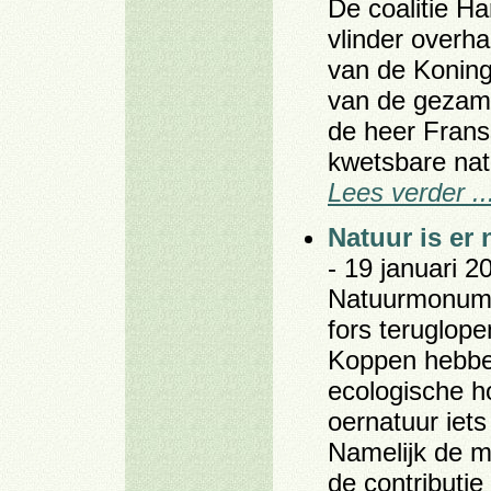
De coalitie Ha
vlinder overh
van de Koning
van de gezame
de heer Frans
kwetsbare nat
Lees verder ..
Natuur is er 
- 19 januari 2
Natuurmonumen
fors teruglope
Koppen hebben
ecologische ho
oernatuur iets
Namelijk de m
de contributie 