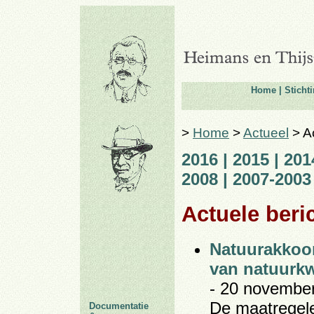
Home
|
Sticht
>
Home
>
Actueel
> Ac
2016
|
2015
|
201
2008
|
2007-2003
Actuele beri
Natuurakkoor
van natuurkwa
- 20 november
De maatregele
Documentatie