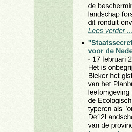
de beschermi
landschap for
dit ronduit on
Lees verder ..
"Staatssecre
voor de Nede
- 17 februari 
Het is onbegri
Bleker het gi
van het Planb
leefomgeving 
de Ecologisch
typeren als "o
De12Landscha
van de provin