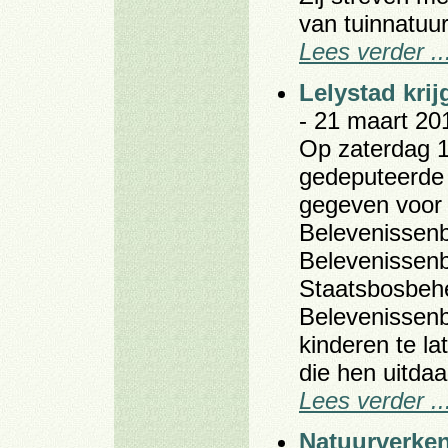
van tuinnatuur
Lees verder ..
Lelystad kri
- 21 maart 20
Op zaterdag 1
gedeputeerde i
gegeven voor 
Belevenissenb
Belevenissen
Staatsbosbehe
Belevenissenb
kinderen te la
die hen uitdaa
Lees verder ..
Natuurverke