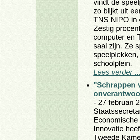
vindt de speel
zo blijkt uit 
TNS NIPO in o
Zestig procen
computer en T
saai zijn. Ze 
speelplekken, 
schoolplein.
Lees verder ..
"Schrappen 
onverantwoo
- 27 februari 
Staatssecreta
Economische 
Innovatie heef
Tweede Kamer