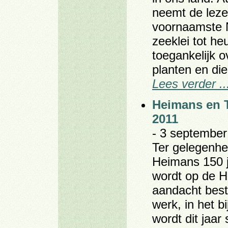
neemt de leze
voornaamste 
zeeklei tot he
toegankelijk 
planten en di
Lees verder ..
Heimans en T
2011
- 3 september
Ter gelegenhei
Heimans 150 j
wordt op de H
aandacht best
werk, in het bi
wordt dit jaa