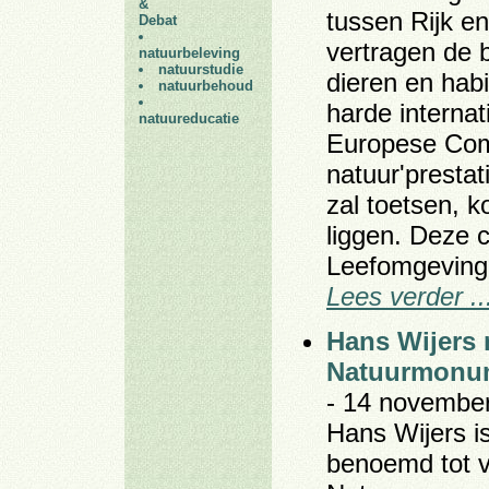
&
tussen Rijk e
Debat
vertragen de 
natuurbeleving
natuurstudie
dieren en hab
natuurbehoud
harde interna
natuureducatie
Europese Com
natuur'presta
zal toetsen, 
liggen. Deze 
Leefomgeving
Lees verder ..
Hans Wijers 
Natuurmonu
- 14 november
Hans Wijers i
benoemd tot v