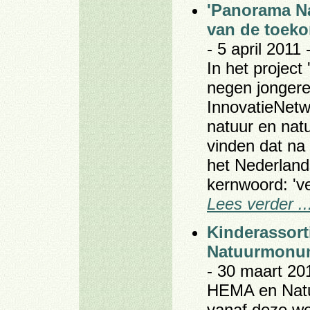
'Panorama Na
van de toek
- 5 april 2011 
In het projec
negen jongere
InnovatieNetw
natuur en natu
vinden dat na
het Nederland
kernwoord: 've
Lees verder ..
Kinderassor
Natuurmonu
- 30 maart 20
HEMA en Nat
vanaf deze we