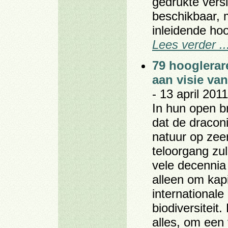
gedrukte versi
beschikbaar, 
inleidende ho
Lees verder ..
79 hooglerar
aan visie van
- 13 april 2011
In hun open b
dat de dracon
natuur op zeer
teloorgang zu
vele decennia
alleen om kap
internationale
biodiversiteit
alles, om een