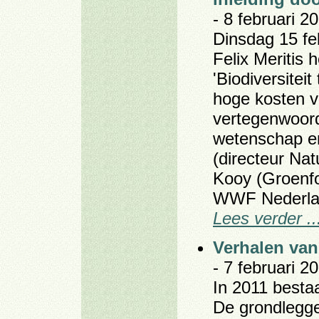
- 8 februari 20
Dinsdag 15 feb
Felix Meritis 
'Biodiversitei
hoge kosten va
vertegenwoordi
wetenschap e
(directeur Na
Kooy (Groenf
WWF Nederla
Lees verder ..
Verhalen van
- 7 februari 20
In 2011 besta
De grondlegg