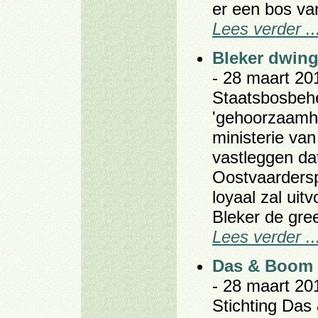
er een bos v
Lees verder ..
Bleker dwin
- 28 maart 20
Staatsbosbehe
'gehoorzaamhe
ministerie va
vastleggen dat
Oostvaardersp
loyaal zal uit
Bleker de gre
Lees verder ..
Das & Boom w
- 28 maart 20
Stichting Das