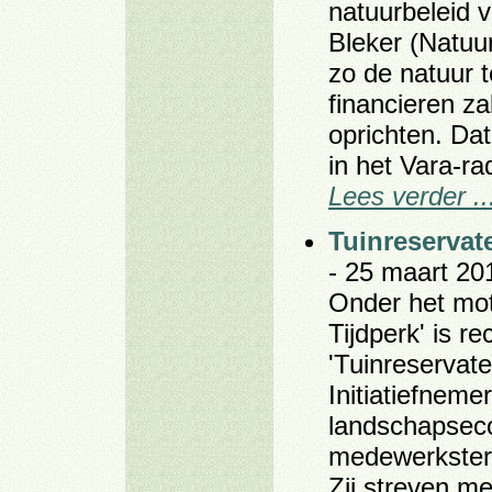
natuurbeleid 
Bleker (Natuu
zo de natuur 
financieren z
oprichten. Da
in het Vara-r
Lees verder ..
Tuinreservat
- 25 maart 20
Onder het mot
Tijdperk' is re
'Tuinreservate
Initiatiefnem
landschapsec
medewerkster 
Zij streven me