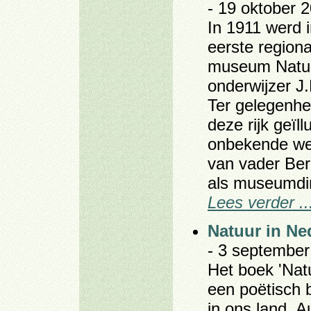
- 19 oktober 2
In 1911 werd
eerste regiona
museum Natur
onderwijzer J
Ter gelegenhei
deze rijk geïl
onbekende wet
van vader Ber
als museumdir
Lees verder ..
Natuur in Ne
- 3 september
Het boek 'Nat
een poëtisch 
in ons land. 