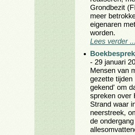
Grondbezit (F
meer betrokke
eigenaren me
worden.
Lees verder ..
Boekbespreki
- 29 januari 2
Mensen van mi
gezette tijden
gekend' om d
spreken over 
Strand waar in
neerstreek, o
de ondergang 
allesomvatten