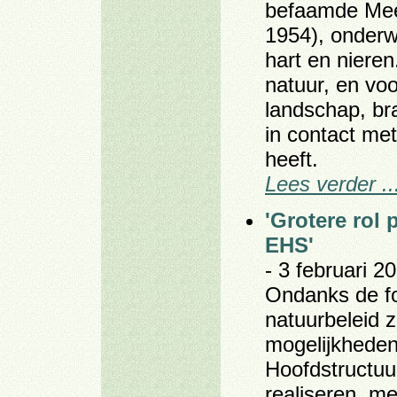
befaamde Mees
1954), onderwi
hart en nieren
natuur, en vo
landschap, br
in contact me
heeft.
Lees verder ..
'Grotere rol 
EHS'
- 3 februari 20
Ondanks de fo
natuurbeleid zi
mogelijkheden
Hoofdstructuu
realiseren, me